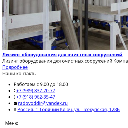
Лизинг оборудования для очистных сооружений
Лизинг оборудования для очистных сооружений Компан
Подробнее
Наши контакты
Работаем с 9.00 до 18.00
+7 (989) 837-70-77
+7 (918) 962-35-47
radovoddir@yandex.ru
Россия, г. Горячий Ключ, ул. Псекупская, 128Б
Меню